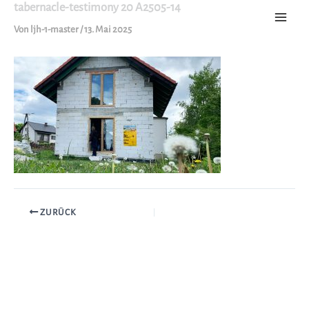
tabernacle-testimony 20 A2505-14
Zum
Inhalt
Von
ljh-1-master
/
13. Mai 2025
springen
ZURÜCK