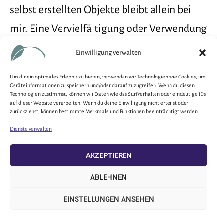
selbst erstellten Objekte bleibt allein bei
mir. Eine Vervielfältigung oder Verwendung
solcher Grafiken, Tondokumente,
Einwilligung verwalten
Videosequenzen und Texte in anderen
Um dir ein optimales Erlebnis zu bieten, verwenden wir Technologien wie Cookies, um
elektronischen oder gedruckten
Geräteinformationen zu speichern und/oder darauf zuzugreifen. Wenn du diesen
Technologien zustimmst, können wir Daten wie das Surfverhalten oder eindeutige IDs
Publikationen ist ohne meine ausdrückliche
auf dieser Website verarbeiten. Wenn du deine Einwilligung nicht erteilst oder
zurückziehst, können bestimmte Merkmale und Funktionen beeinträchtigt werden.
Zustimmung nicht gestattet.
Dienste verwalten
AKZEPTIEREN
ABLEHNEN
IMPRESSUM
DATENSCHUTZ
EINSTELLUNGEN ANSEHEN
COOKIE-RICHTLINIE (EU)
COPYRIGHT © 2026 MARTIN FRITZSCH