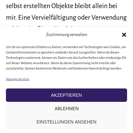
selbst erstellten Objekte bleibt allein bei
mir. Eine Vervielfältigung oder Verwendung
solcher Grafiken, Tondokumente,
Zustimmung verwalten
Videosequenzen und Texte in anderen
Um dir ein optimales Erlebnis zu bieten, verwenden wir Technologien wie Cookies, um
elektronischen oder gedruckten
Geräteinformationen zu speichern und/oder darauf zuzugreifen. Wenn du diesen
Technologien zustimmst, können wir Daten wie das Surfverhalten oder eindeutige IDs
Publikationen ist ohne meine ausdrückliche
auf dieser Website verarbeiten. Wenn du deine Zustimmung nicht erteilst oder
zurückziehst, können bestimmte Merkmale und Funktionen beeinträchtigt werden.
Zustimmung nicht gestattet.
Manage services
AKZEPTIEREN
ABLEHNEN
IMPRESSUM
PRIVACY
EINSTELLUNGEN ANSEHEN
COOKIE POLICY (EU)
COPYRIGHT © 2026 MARTIN FRITZSCH