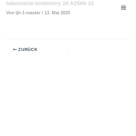
tabernacle-testimony 20 A2505-10
Zum
Inhalt
Von
ljh-1-master
/
13. Mai 2025
springen
ZURÜCK