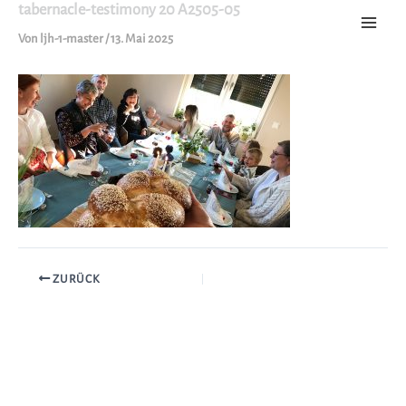
tabernacle-testimony 20 A2505-05
Zum
Inhalt
Von
ljh-1-master
/
13. Mai 2025
springen
ZURÜCK