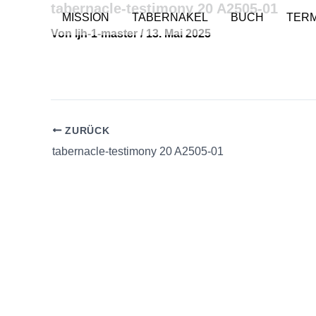
tabernacle-testimony 20 A2505-01
Zum
MISSION
TABERNAKEL
BUCH
TERM
Inhalt
Von
ljh-1-master
/
13. Mai 2025
springen
ZURÜCK
tabernacle-testimony 20 A2505-01